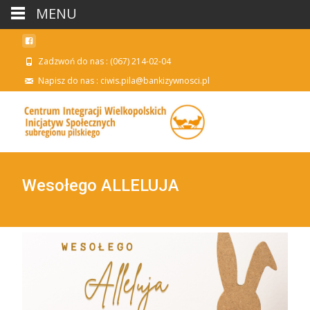
MENU
Zadzwoń do nas : (067) 214-02-04
Napisz do nas : ciwis.pila@bankizywnosci.pl
Wesołego ALLELUJA